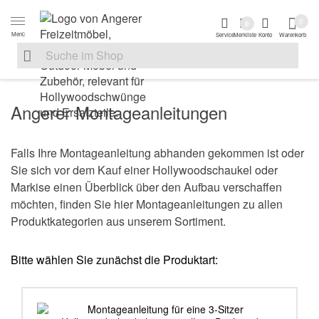
Zur Navigation springen
Zum Inhalt springen
Zur Positionsanga
0
0
Menü
Service
Merkliste
Konto
Warenkorb
Suche nach
Suche im Shop, nach der Eingabe von 3 Buchstaben ersche
Angerer Montageanleitungen
Falls Ihre Montageanleitung abhanden gekommen ist oder
Sie sich vor dem Kauf einer Hollywoodschaukel oder
Markise einen Überblick über den Aufbau verschaffen
möchten, finden Sie hier Montageanleitungen zu allen
Produktkategorien aus unserem Sortiment.
Bitte wählen Sie zunächst die Produktart: