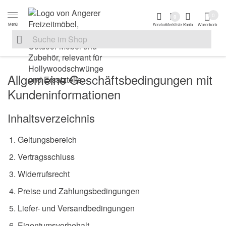
Zur Navigation springen
Zum Inhalt springen
Zur Positionsanga
0
0
Menü
Service
Merkliste
Konto
Warenkorb
Suche nach
Suche im Shop, nach der Eingabe von 3 Buchstaben ersche
Allgemeine Geschäftsbedingungen mit
Kundeninformationen
Inhaltsverzeichnis
Geltungsbereich
Vertragsschluss
Widerrufsrecht
Preise und Zahlungsbedingungen
Liefer- und Versandbedingungen
Eigentumsvorbehalt