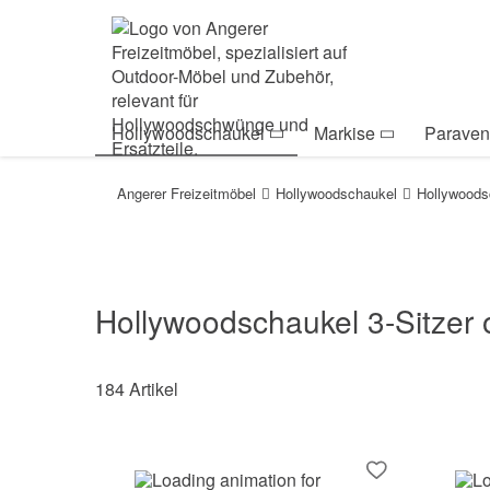
Zur Navigation springen
Zum Inhalt springen
Zur Positionsanga
Hollywoodschaukel
Markise
Paraven
Angerer Freizeitmöbel
Hollywoodschaukel
Hollywoods
Hollywoodschaukel 3-Sitzer 
184 Artikel