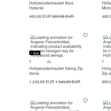
Hollywoodschaukel Ibiza
Holl
Helsinki
Micro
469,99 EUR
569,99 EUR
469,
Sale
(5)
Hollywoodschaukel Swing Zip
Holl
stone
Zip a
1.249,99 EUR
1.349,99 EUR
999,