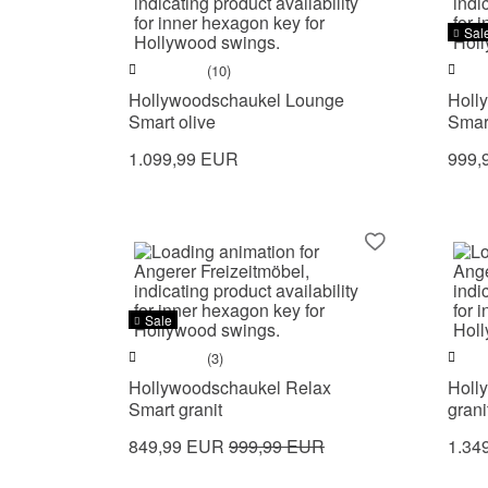
Sal
(10)
Hollywoodschaukel Lounge
Holl
Smart olive
Smart
1.099,99 EUR
999,
Sale
(3)
Hollywoodschaukel Relax
Holl
Smart granit
grani
849,99 EUR
999,99 EUR
1.34