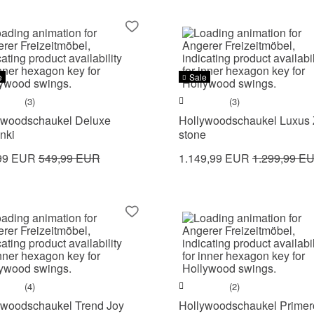
e
Sale
(3)
(3)
ywoodschaukel Deluxe
Hollywoodschaukel Luxus 
nki
stone
99 EUR
549,99 EUR
1.149,99 EUR
1.299,99 E
(4)
(2)
ywoodschaukel Trend Joy
Hollywoodschaukel Primer