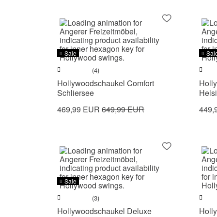
Sale
Sal
(4)
Hollywoodschaukel Comfort
Holl
Schliersee
Helsi
469,99 EUR
649,99 EUR
449,
Sale
(3)
Hollywoodschaukel Deluxe
Holl