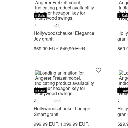
Sale
Sal
(94)
Hollywoodschaukel Elegance
Holl
Joy granit
grani
669,99 EUR
849,99 EUR
569,
Sale
Sal
(52)
Hollywoodschaukel Lounge
Holl
Smart granit
grani
999,99 EUR
1.099,99 EUR
529,