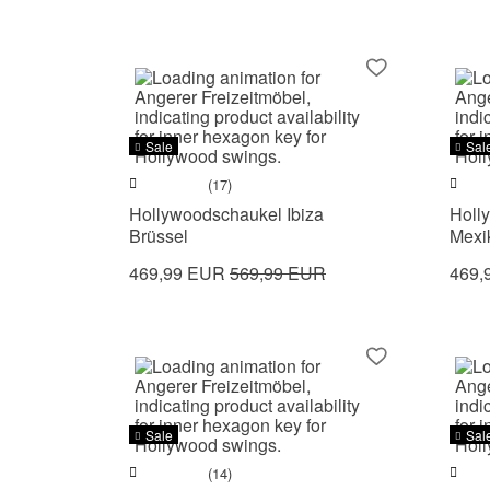
Sale
Sal
(17)
Hollywoodschaukel Ibiza
Holl
Brüssel
Mexi
469,99 EUR
569,99 EUR
469,
Sale
Sal
(14)