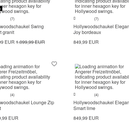
e
(7)
(7)
ywoodschaukel Swing
Hollywoodschaukel Elega
 granit
Joy bordeaux
99 EUR
1.099,99 EUR
849,99 EUR
(4)
(4)
ywoodschaukel Lounge Zip
Hollywoodschaukel Elega
t
Smart lime
9,99 EUR
849,99 EUR