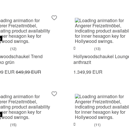
e
(12)
(13)
ywoodschaukel Trend
Hollywoodschaukel Lounge
ko grün
anthrazit
99 EUR
649,99 EUR
1.349,99 EUR
e
(15)
(11)