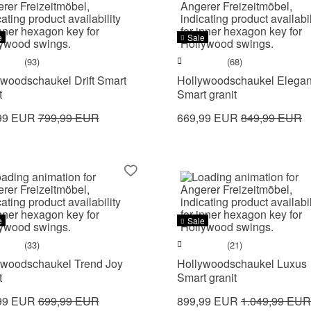
e
Sale
(93)
(68)
ywoodschaukel Drift Smart
Hollywoodschaukel Elega
t
Smart granit
99 EUR
799,99 EUR
669,99 EUR
849,99 EUR
e
Sale
(33)
(21)
ywoodschaukel Trend Joy
Hollywoodschaukel Luxus
t
Smart granit
99 EUR
699,99 EUR
899,99 EUR
1.049,99 EUR