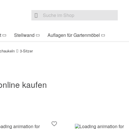
be Sie sind hier
Zur Fußzeile springen
Direkt zum Warenkorb s
Suche nach
Suche im Shop, nach der Eingabe von 3 Buchst
t
Stellwand
Auflagen für Gartenmöbel
chaukeln
3-Sitzer
online kaufen