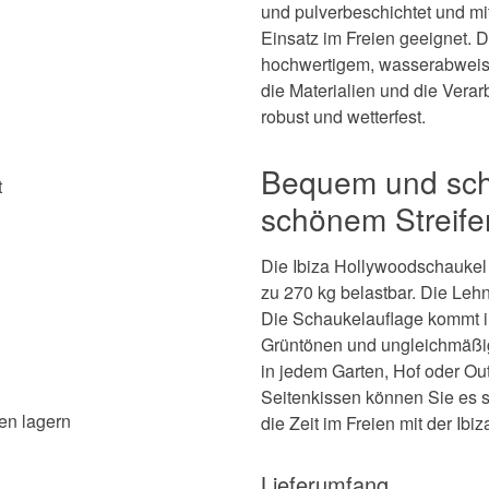
und pulverbeschichtet und mit
Einsatz im Freien geeignet.
hochwertigem, wasserabweis
die Materialien und die Verar
robust und wetterfest.
Bequem und schö
t
schönem Streife
Die Ibiza Hollywoodschaukel 
zu 270 kg belastbar. Die Leh
Die Schaukelauflage kommt im
Grüntönen und ungleichmäßig
in jedem Garten, Hof oder Ou
Seitenkissen können Sie es s
en lagern
die Zeit im Freien mit der Ib
Lieferumfang