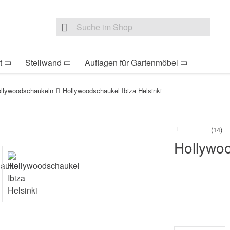
be Sie sind hier
Zur Fußzeile springen
Direkt zum Warenkorb s
Suche nach
Suche im Shop, nach der Eingabe von 3 Buchst
t
Stellwand
Auflagen für Gartenmöbel
llywoodschaukeln
Hollywoodschaukel Ibiza Helsinki
(14)
Hollywoo