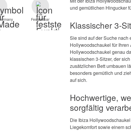
Mit der Ibiza Hollywoodschau
und gemütlichen Hingucker f
Germany
Feststellbar
Klassischer 3-S
Sie sind auf der Suche nach e
Hollywoodschaukel für Ihren 
Hollywoodschaukel genau das 
klassischen 3-Sitzer, der si
zusätzlichen Bett umbauen lä
besonders gemütlich und zieh
auf sich.
Hochwertige, wet
sorgfältig verarb
Die Ibiza Hollywoodschaukel 
Liegekomfort sowie einem sch