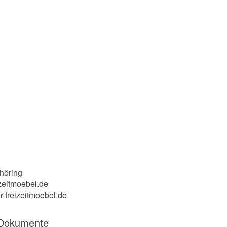
höring
zeitmoebel.de
r-freizeitmoebel.de
 Dokumente