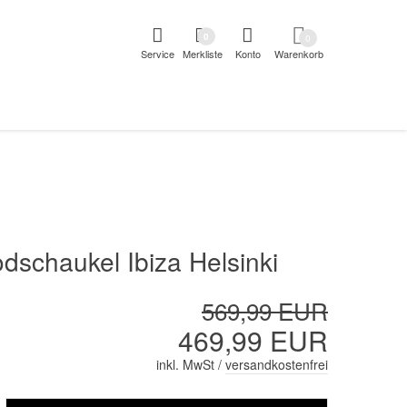
pringen
Direkt zur Registrierung als Kunde springen
Zum Login 
0
0
Service
Merkliste
Konto
Warenkorb
aben erscheint das Suchergebnis
dschaukel Ibiza Helsinki
569,99 EUR
469,99 EUR
inkl. MwSt /
versandkostenfrei