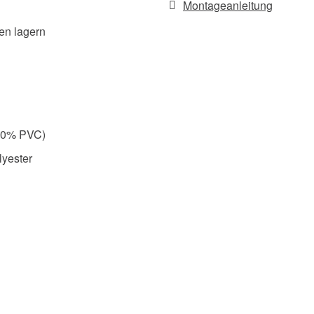
Montageanleitung
en lagern
 30% PVC)
lyester