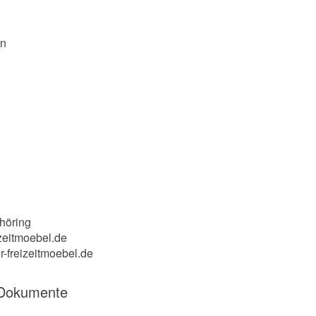
en
höring
zeitmoebel.de
r-freizeitmoebel.de
 Dokumente