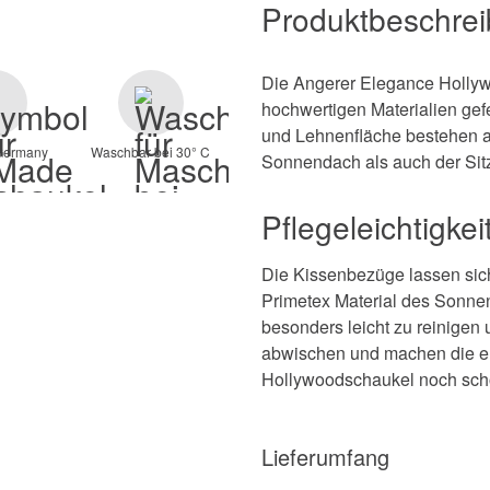
Produktbeschre
Die Angerer Elegance Hollyw
hochwertigen Materialien gefe
und Lehnenfläche bestehen
Germany
Waschbar bei 30° C
Sonnendach als auch der Sit
Pflegeleichtigkei
Die Kissenbezüge lassen sic
Primetex Material des Sonne
besonders leicht zu reinigen
abwischen und machen die e
Hollywoodschaukel noch sch
Lieferumfang