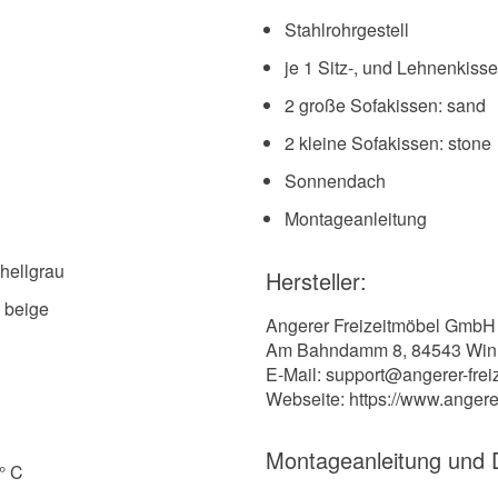
Stahlrohrgestell
je 1 Sitz-, und Lehnenkiss
2 große Sofakissen: sand
2 kleine Sofakissen: stone
Sonnendach
Montageanleitung
 hellgrau
Hersteller:
g beige
Angerer Freizeitmöbel GmbH
Am Bahndamm 8, 84543 Win
E-Mail: support@angerer-frei
Webseite: https://www.angere
Montageanleitung und
° C