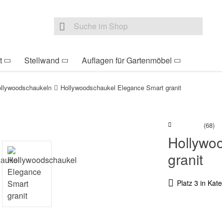
be Sie sind hier
Zur Fußzeile springen
Direkt zum Warenkorb s
Suche nach
Suche im Shop, nach der Eingabe von 3 Buchst
t
Stellwand
Auflagen für Gartenmöbel
llywoodschaukeln
Hollywoodschaukel Elegance Smart granit
(68)
Hollywo
granit
Platz 3 in Ka