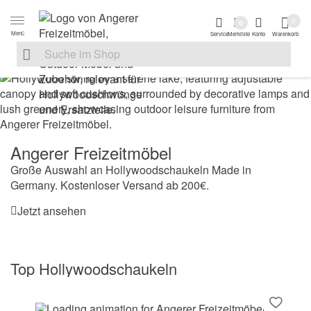
Zur Navigation springen
Zum Inhalt springen
Zur Fußzeile spri
0
0
Menü
Service
Merkliste
Konto
Warenkorb
Suche nach
Suche im Shop, nach der Eingabe von 3 Buchstaben ersche
Angerer Freizeitmöbel
Große Auswahl an Hollywoodschaukeln Made in
Germany. Kostenloser Versand ab 200€.
Jetzt ansehen
Top Hollywoodschaukeln