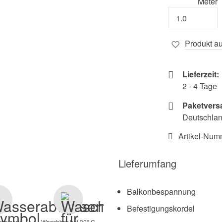
Meter
Produkt au
Lieferzeit:
2 - 4 Tage
Paketvers
Deutschland
Artikel-Num
Lieferumfang
Balkonbespannung
Befestigungskordel
weisend
Waschbar bei 30° C