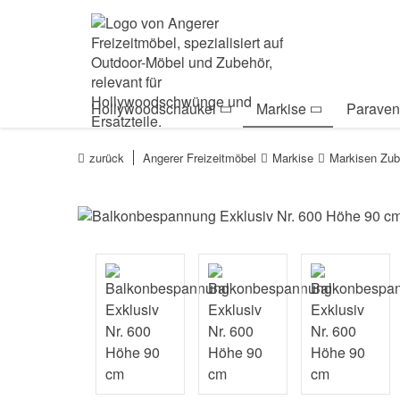
Zur Navigation springen
Zum Inhalt springen
Zur Positionsanga
Hollywoodschaukel
Markise
Paraven
zurück
Angerer Freizeitmöbel
Markise
Markisen Zub