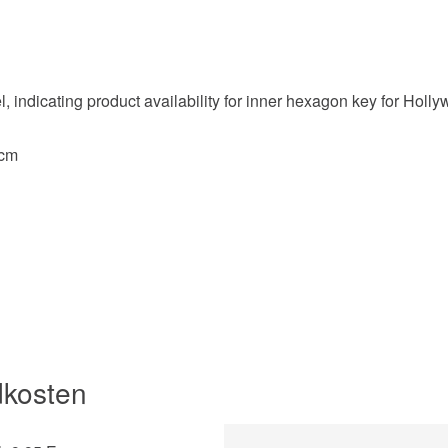
 cm
dkosten