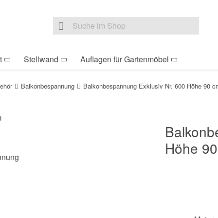
be Sie sind hier
Zur Fußzeile springen
Direkt zum Warenkorb s
Suche nach
Suche im Shop, nach der Eingabe von 3 Buchst
t
Stellwand
Auflagen für Gartenmöbel
ehör
Balkonbespannung
Balkonbespannung Exklusiv Nr. 600 Höhe 90 c
Balkonb
Höhe 90