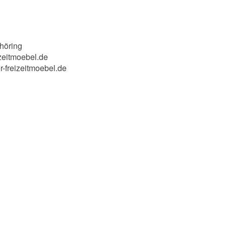
höring
zeitmoebel.de
r-freizeitmoebel.de