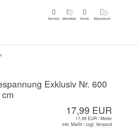
pringen
Direkt zur Registrierung als Kunde springen
Zum Login 
0
0
Service
Merkliste
Konto
Warenkorb
aben erscheint das Suchergebnis
m
espannung Exklusiv Nr. 600
 cm
17,99 EUR
17,99 EUR / Meter
inkl. MwSt /
zzgl. Versand