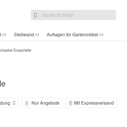
be Sie sind hier
Zur Fußzeile springen
Direkt zum Warenkorb s
Suche nach
Suche im Shop, nach der Eingabe von 3 Buchst
t
Stellwand
Auflagen für Gartenmöbel
chaukel Ersatzteile
le
endung
Nur Angebote
Mit Expressversand