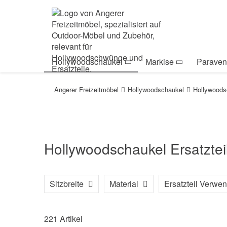
Zur Navigation springen
Zum Inhalt springen
Zur Positionsanga
Hollywoodschaukel
Markise
Paraven
Angerer Freizeitmöbel
Hollywoodschaukel
Hollywoods
Hollywoodschaukel Ersatztei
Sitzbreite
Material
Ersatzteil Verw
221 Artikel