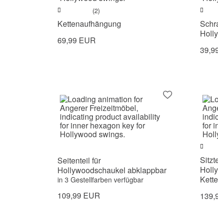
(2)
Kettenaufhängung
Schr
Holl
69,99 EUR
39,9
Sitzt
Seitenteil für
Holl
Hollywoodschaukel abklappbar
Kett
in 3 Gestellfarben verfügbar
109,99 EUR
139,