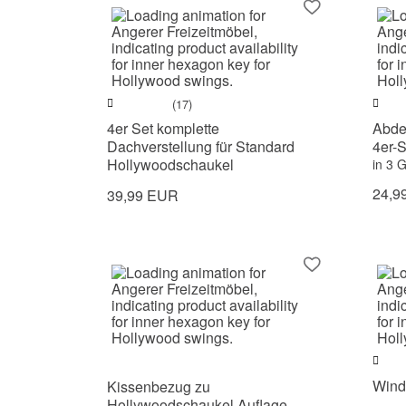
(17)
4er Set komplette
Abde
Dachverstellung für Standard
4er-S
Hollywoodschaukel
in 3 
24,9
39,99 EUR
Windg
Kissenbezug zu
Hollywoodschaukel Auflage