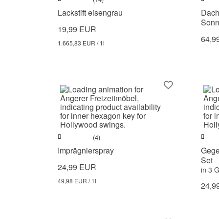
Lackstift eisengrau
Dach
Sonn
19,99 EUR
64,9
1.665,83 EUR / 1l
(4)
Imprägnierspray
Gegen
Set
24,99 EUR
in 3 
49,98 EUR / 1l
24,9