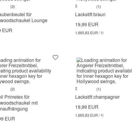
(3)
(1)
aubenbeutel für
Lackstift braun
ywoodschaukel Lounge
19,99 EUR
9 EUR
1.665,83 EUR / 1l
(2)
(1)
eil Primetex für
Lackstift champagner
ywoodschaukel mit
19,99 EUR
enaufhängung
1.665,83 EUR / 1l
99 EUR