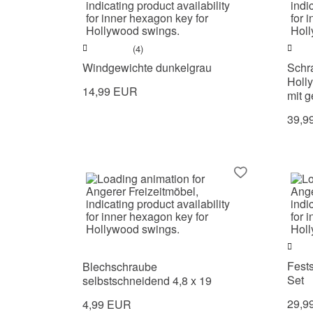
(4)
Windgewichte dunkelgrau
Schr
Holl
14,99 EUR
mit 
39,9
Fests
Blechschraube
Set
selbstschneidend 4,8 x 19
29,9
4,99 EUR