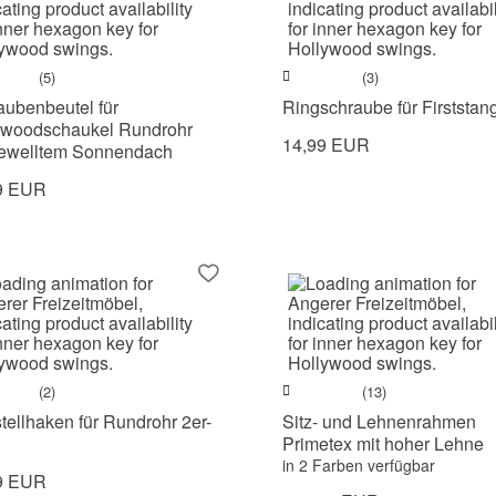
(5)
(3)
aubenbeutel für
Ringschraube für Firststan
ywoodschaukel Rundrohr
14,99 EUR
gewelltem Sonnendach
9 EUR
(2)
(13)
tellhaken für Rundrohr 2er-
Sitz- und Lehnenrahmen
Primetex mit hoher Lehne
in 2 Farben verfügbar
9 EUR