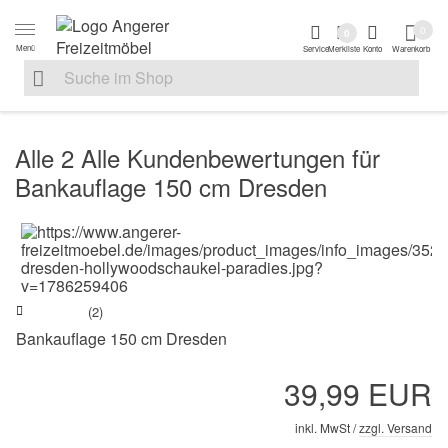
Zur Navigation springen
Zum Inhalt springen
Zur Positionsanga
0
0
Menü
Service
Merkliste
Konto
Warenkorb
Suche nach
Suche im Shop, nach der Eingabe von 3 Buchstaben ersche
Alle 2 Alle Kundenbewertungen für
Bankauflage 150 cm Dresden
(2)
Bankauflage 150 cm Dresden
39,99 EUR
inkl. MwSt /
zzgl. Versand