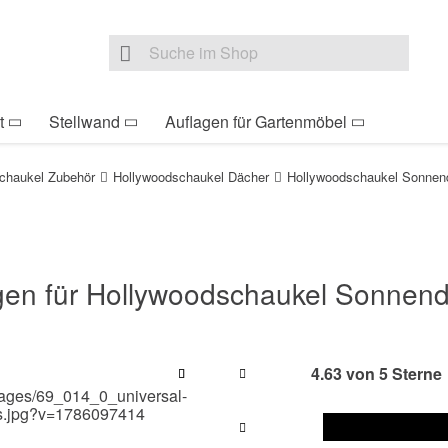
be Sie sind hier
Zur Fußzeile springen
Direkt zum Warenkorb s
Suche nach
Suche im Shop, nach der Eingabe von 3 Buchst
t
Stellwand
Auflagen für Gartenmöbel
chaukel Zubehör
Hollywoodschaukel Dächer
Hollywoodschaukel Sonnend
gen für Hollywoodschaukel Sonnen
4.63 von 5 Sterne