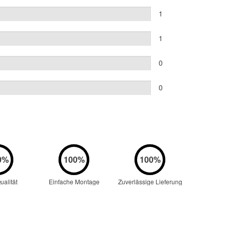
1
1
0
0
alität
Einfache Montage
Zuverlässige Lieferung