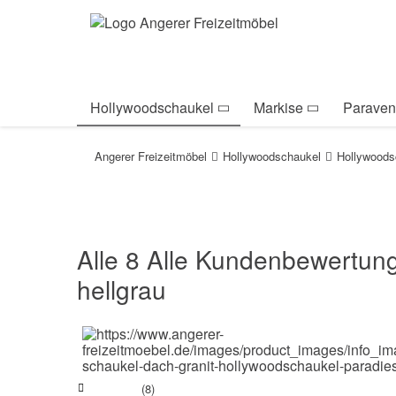
Zur Navigation springen
Zum Inhalt springen
Zur Positionsanga
Hollywoodschaukel
Markise
Paraven
Angerer Freizeitmöbel
Hollywoodschaukel
Hollywoods
Alle 8 Alle Kundenbewertun
hellgrau
(8)