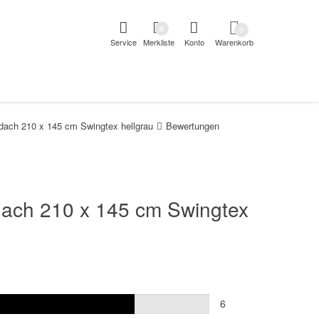
pringen
Direkt zur Registrierung als Kunde springen
Zum Login 
0
0
Service
Merkliste
Konto
Warenkorb
aben erscheint das Suchergebnis
ach 210 x 145 cm Swingtex hellgrau
Bewertungen
dach 210 x 145 cm Swingtex
6