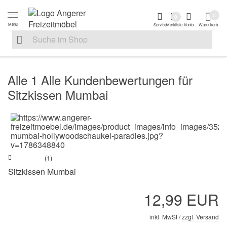
Zur Navigation springen
Zum Inhalt springen
Zur Positionsanga
0
0
Menü
Service
Merkliste
Konto
Warenkorb
Suche nach
Suche im Shop, nach der Eingabe von 3 Buchstaben ersche
Alle 1 Alle Kundenbewertungen für
Sitzkissen Mumbai
(1)
Sitzkissen Mumbai
12,99 EUR
inkl. MwSt /
zzgl. Versand