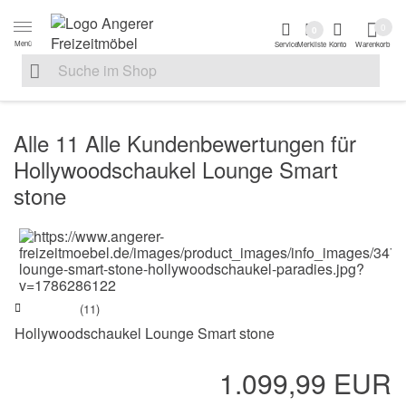
Zur Navigation springen
Zum Inhalt springen
Zur Positionsanga
0
0
Menü
Service
Merkliste
Konto
Warenkorb
Suche nach
Suche im Shop, nach der Eingabe von 3 Buchstaben ersche
Alle 11 Alle Kundenbewertungen für
Hollywoodschaukel Lounge Smart
stone
(11)
Hollywoodschaukel Lounge Smart stone
1.099,99 EUR