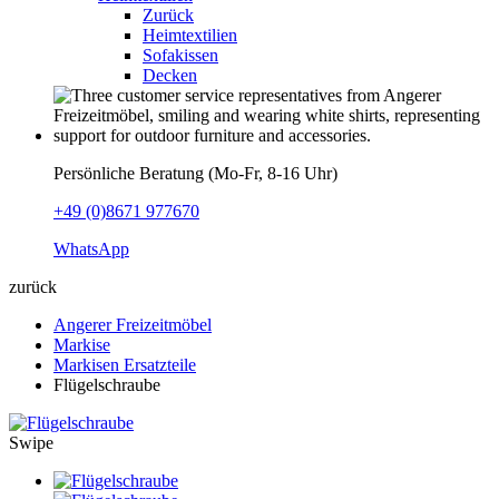
Zurück
Heimtextilien
Sofakissen
Decken
Persönliche Beratung (Mo-Fr, 8-16 Uhr)
+49 (0)8671 977670
WhatsApp
zurück
Angerer Freizeitmöbel
Markise
Markisen Ersatzteile
Flügelschraube
Swipe