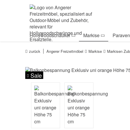
Zur Navigation springen
Zum Inhalt springen
Zur Positionsanga
Hollywoodschaukel
Markise
Paraven
zurück
Angerer Freizeitmöbel
Markise
Markisen Zub
Sale