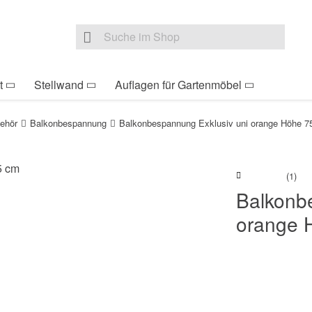
be Sie sind hier
Zur Fußzeile springen
Direkt zum Warenkorb s
Suche nach
Suche im Shop, nach der Eingabe von 3 Buchst
t
Stellwand
Auflagen für Gartenmöbel
ehör
Balkonbespannung
Balkonbespannung Exklusiv uni orange Höhe 7
(1)
Balkonb
orange 