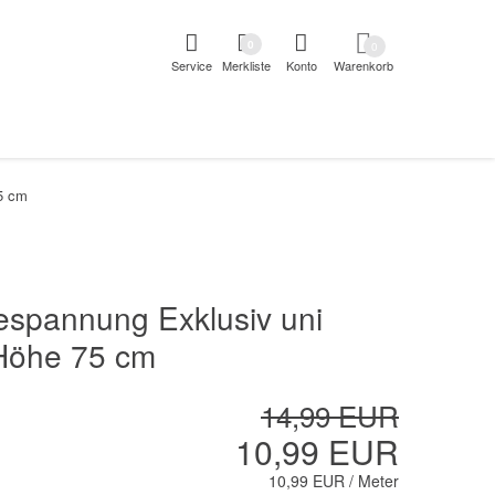
pringen
Direkt zur Registrierung als Kunde springen
Zum Login 
0
0
Service
Merkliste
Konto
Warenkorb
aben erscheint das Suchergebnis
5 cm
espannung Exklusiv uni
Höhe 75 cm
14,99 EUR
10,99 EUR
10,99 EUR / Meter