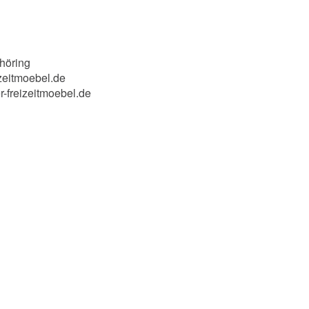
höring
zeitmoebel.de
r-freizeitmoebel.de