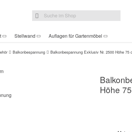
be Sie sind hier
Zur Fußzeile springen
Direkt zum Warenkorb s
Suche nach
Suche im Shop, nach der Eingabe von 3 Buchst
t
Stellwand
Auflagen für Gartenmöbel
ehör
Balkonbespannung
Balkonbespannung Exklusiv Nr. 2500 Höhe 75
Balkonb
Höhe 75