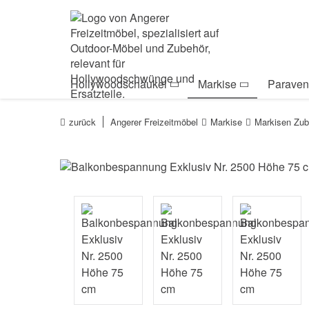
Zur Navigation springen
Zum Inhalt springen
Zur Positionsanga
Hollywoodschaukel
Markise
Paraven
zurück
Angerer Freizeitmöbel
Markise
Markisen Zub