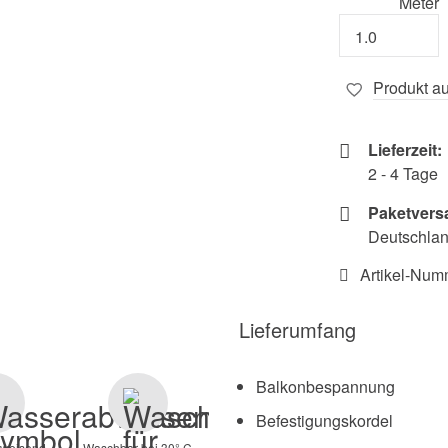
Meter
Produkt au
Lieferzeit:
2 - 4 Tage
Paketvers
Deutschland
Artikel-Num
Lieferumfang
Balkonbespannung
Befestigungskordel
weisend
Waschbar bei 30° C