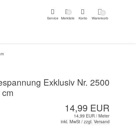
pringen
Direkt zur Registrierung als Kunde springen
Zum Login 
0
0
Service
Merkliste
Konto
Warenkorb
aben erscheint das Suchergebnis
 cm
espannung Exklusiv Nr. 2500
 cm
14,99 EUR
14,99 EUR / Meter
inkl. MwSt /
zzgl. Versand