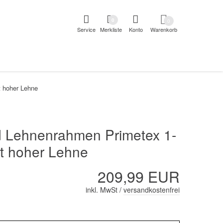
pringen
Direkt zur Registrierung als Kunde springen
Zum Login 
0
0
Service
Merkliste
Konto
Warenkorb
aben erscheint das Suchergebnis
t hoher Lehne
d Lehnenrahmen Primetex 1-
it hoher Lehne
209,99 EUR
inkl. MwSt /
versandkostenfrei