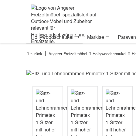
Zur Navigation springen
Zum Inhalt springen
Zur Positionsanga
Hollywoodschaukel
Markise
Paraven
zurück
Angerer Freizeitmöbel
Hollywoodschaukel
Ho