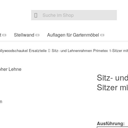
be Sie sind hier
Zur Fußzeile springen
Direkt zum Warenkorb s
Suche nach
Suche im Shop, nach der Eingabe von 3 Buchst
t
Stellwand
Auflagen für Gartenmöbel
llywoodschaukel Ersatzteile
Sitz- und Lehnenrahmen Primetex 1-Sitzer mi
Sitz- un
Sitzer m
Ausführung: