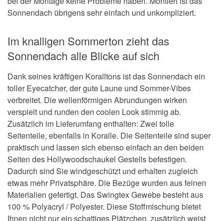
bei der Montage keine Probleme haben. Montiert ist das
Sonnendach übrigens sehr einfach und unkompliziert.
Im knalligen Sommerton zieht das
Sonnendach alle Blicke auf sich
Dank seines kräftigen Koralltons ist das Sonnendach ein
toller Eyecatcher, der gute Laune und Sommer-Vibes
verbreitet. Die wellenförmigen Abrundungen wirken
verspielt und runden den coolen Look stimmig ab.
Zusätzlich im Lieferumfang enthalten: Zwei tolle
Seitenteile, ebenfalls in Koralle. Die Seitenteile sind super
praktisch und lassen sich ebenso einfach an den beiden
Seiten des Hollywoodschaukel Gestells befestigen.
Dadurch sind Sie windgeschützt und erhalten zugleich
etwas mehr Privatsphäre. Die Bezüge wurden aus feinen
Materialien gefertigt. Das Swingtex Gewebe besteht aus
100 % Polyacryl / Polyester. Diese Stoffmischung bietet
Ihnen nicht nur ein schattiges Plätzchen, zusätzlich weist