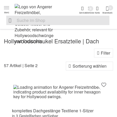
Zur Navigation springen
Zum Inhalt springen
Zur Positionsanga
0
0
Menü
Service
Merkliste
Konto
Warenkorb
Suche nach
Suche im Shop, nach der Eingabe von 3 Buchstaben ersche
Hollywoodschaukel Ersatzteile | Dach
Filter
Sortierung
57 Artikel | Seite 2
komplettes Dachgestänge Textilene 1-Sitzer
in 3 Gestellfarben verfügbar