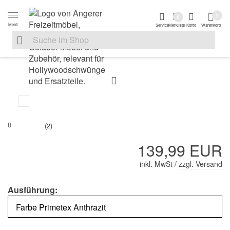
Zur Navigation springen
Zum Inhalt springen
Zur Positionsanga
0
0
Menü
Service
Merkliste
Konto
Warenkorb
Suche nach
Suche im Shop, nach der Eingabe von 3 Buchstaben ersche
(2)
139,99 EUR
inkl. MwSt /
zzgl. Versand
Ausführung: