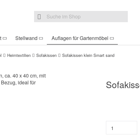
be Sie sind hier
Zur Fußzeile springen
Direkt zum Warenkorb s
Suche nach
Suche im Shop, nach der Eingabe von 3 Buchst
t
Stellwand
Auflagen für Gartenmöbel
l
Heimtextilien
Sofakissen
Sofakissen klein Smart sand
Sofakiss