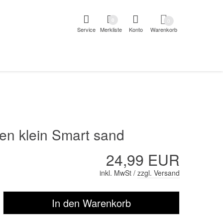
pringen
Direkt zur Registrierung als Kunde springen
Zum Login 
0
0
Service
Merkliste
Konto
Warenkorb
aben erscheint das Suchergebnis
en klein Smart sand
24,99 EUR
inkl. MwSt /
zzgl. Versand