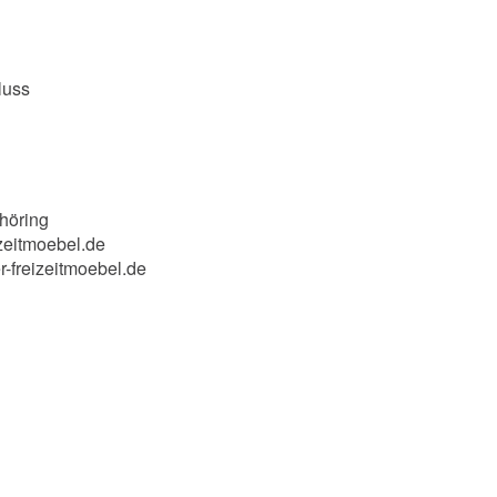
luss
höring
zeitmoebel.de
r-freizeitmoebel.de