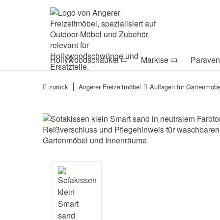
Zur Navigation springen
Zum Inhalt springen
Zur Positionsanga
Hollywoodschaukel
Markise
Paraven
zurück
Angerer Freizeitmöbel
Auflagen für Gartenmöbe