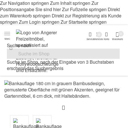
Zur Navigation springen
Zum Inhalt springen
Zur
Positionsangabe Sie sind hier
Zur Fußzeile springen
Direkt
zum Warenkorb springen
Direkt zur Registrierung als Kunde
springen
Zum Login springen
Zur Startseite springen
0
0
Menü
Service
Merkliste
Konto
Warenkorb
Suche nach
Suche im Shop, nach der Eingabe von 3 Buchstaben
erscheint das Suchergebnis