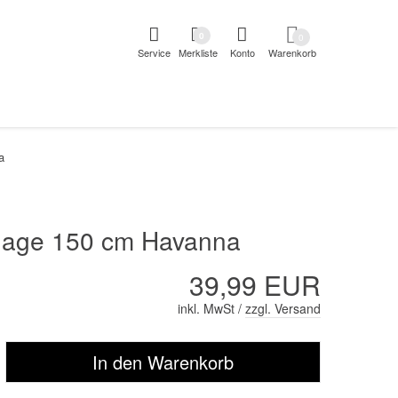
pringen
Direkt zur Registrierung als Kunde springen
Zum Login 
0
0
Service
Merkliste
Konto
Warenkorb
aben erscheint das Suchergebnis
a
lage 150 cm Havanna
39,99 EUR
inkl. MwSt /
zzgl. Versand