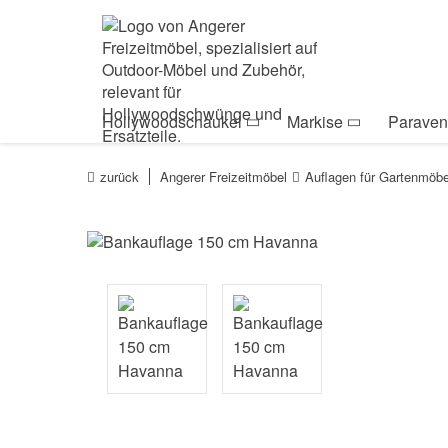
Zur Navigation springen
Zum Inhalt springen
Zur Positionsanga
Hollywoodschaukel
Markise
Paraven
zurück
Angerer Freizeitmöbel
Auflagen für Gartenmöbe