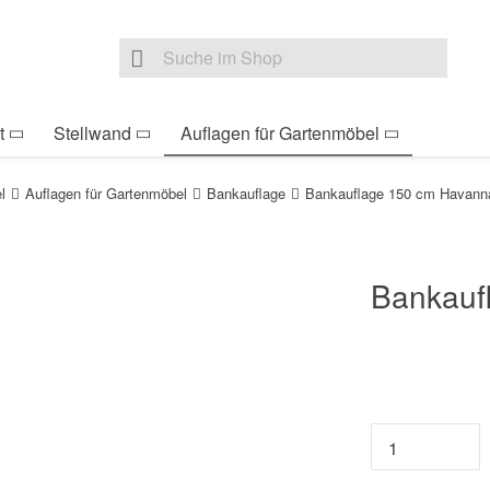
be Sie sind hier
Zur Fußzeile springen
Direkt zum Warenkorb s
Suche nach
Suche im Shop, nach der Eingabe von 3 Buchst
t
Stellwand
Auflagen für Gartenmöbel
l
Auflagen für Gartenmöbel
Bankauflage
Bankauflage 150 cm Havann
Bankauf