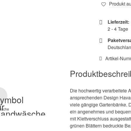
Produkt au
Lieferzeit:
2 - 4 Tage
Paketvers
Deutschland
Artikel-Num
Produktbeschre
Die hochwertig verarbeitete 
ansprechenden Design Havann
viele gängige Gartenbänke. D
äsche
ein angenehmes und bequemes
mit Klettverschluss ausgestatte
grünen Blättern bedruckte B