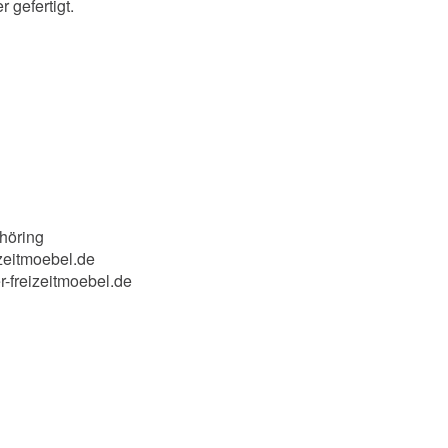
gefertigt.
höring
zeitmoebel.de
r-freizeitmoebel.de